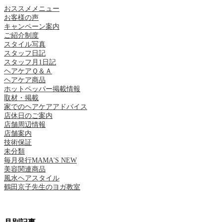
おススメメニュー
お客様の声
キャンペーン案内
ご紹介制度
スタイル写真
スタッフ日記
スタッフ月1日記
ヘアケアＱ＆Ａ
ヘアケア商品
ホットペッパー掲載情報
取材・掲載
家でのヘアケアアドバイス
店休日のご案内
店舗周辺情報
店舗案内
技術保証
未分類
毎月発行MAMA'S NEW
美容関連商品
風水ヘアスタイル
鶴田京子先生のヨガ教室