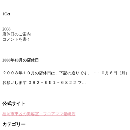
1
Oct
2008
店休日のご案内
コメントを書く
2008年10月の店休日
２００８年１０月の店休日は、下記の通りです。 ・１０月６日（月）
お願いします ０９２－６５１－６８２２ フ…
公式サイト
福岡市東区の美容室・フロアママ箱崎店
カテゴリー