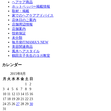
ヘアケア商品
ホットペッパー掲載情報
取材・掲載
家でのヘアケアアドバイス
店休日のご案内
店舗周辺情報
店舗案内
技術保証
未分類
毎月発行MAMA'S NEW
美容関連商品
風水ヘアスタイル
鶴田京子先生のヨガ教室
カレンダー
2015年8月
月
火
水
木
金
土
日
1
2
3
4
5
6
7
8
9
10
11
12
13
14
15
16
17
18
19
20
21
22
23
24
25
26
27
28
29
30
31