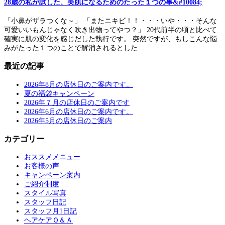
28歳の私が試した、美肌になるためのたった１つの事&#10084;
「小鼻がザラつくな～」 「またニキビ！！・・・いや・・・そんな
可愛いいもんじゃなく吹き出物ってやつ？」 20代前半の頃と比べて
確実に肌の変化を感じだした執行です。 突然ですが、もしこんな悩
みがたった１つのことで解消されるとした…
最近の記事
2026年8月の店休日のご案内です。
夏の福袋キャンペーン
2026年７月の店休日のご案内です
2026年6月の店休日のご案内です。
2026年5月の店休日のご案内
カテゴリー
おススメメニュー
お客様の声
キャンペーン案内
ご紹介制度
スタイル写真
スタッフ日記
スタッフ月1日記
ヘアケアＱ＆Ａ