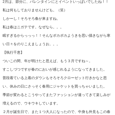
2月は、節分に、バレンタインにとイベントいっぱいでしたね！！
私は何もしておりませんけども。（笑）
しかーし！そろそろ春が来ますね。
私は春はニガテです。なぜなら。。。
眠すぎるからっっっ！！そんなポカポカようきを思い描きながら寒
い日々をのりこえましょうお。。。
【執行千恵】
ついこの間、年が明けたと思えば、もう３月ですね～。
すこしづつですが春のにおいが感じれるようになってきました。
普段着ている上着のダウンもそろそろクローゼット行きかなと思
い、休みの日にさっそく春用にジャケットを買っちゃいました。
季節が変わるとこうやってまたファッションが違ってきて楽しみが
増えるので、ウキウキしています。
２月が誕生日で、また１つ大人になったので、中身も外見もこの春