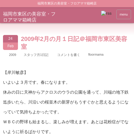
福岡市東区の美容室・フロアママ箱崎店
福岡市東区の美容室・フ
menu
ロアママ箱崎店
2009年2月の月１日記＠福岡市東区美容
24
室
Feb
floormama
2009
スタッフ月1日記
コメントを書く
【岸川敏彦】
いよいよ３月です。春になります。
休みの日に天神からアクロスのウラの公園を通って、川端の地下鉄
迄歩いたら、川沿いの桜並木の新芽がもうすぐかと思えるようにな
っていて気持ちよかったです。
ＷＢＣの野球も始まるし、楽しみが増えます。あとは花粉症がでな
いように祈るばかりです。